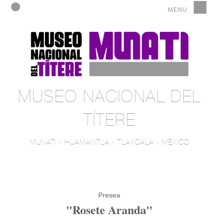
MUSEO NACIONAL DEL
TÍTERE
MUNATI - HUAMANTLA - TLAXCALA - MÉXICO
Presea
"Rosete Aranda"