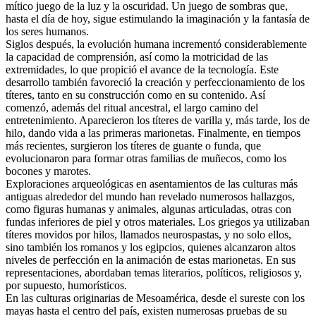
mítico juego de la luz y la oscuridad. Un juego de sombras que,
hasta el día de hoy, sigue estimulando la imaginación y la fantasía de
los seres humanos.
Siglos después, la evolución humana incrementó considerablemente
la capacidad de comprensión, así como la motricidad de las
extremidades, lo que propició el avance de la tecnología. Este
desarrollo también favoreció la creación y perfeccionamiento de los
títeres, tanto en su construcción como en su contenido. Así
comenzó, además del ritual ancestral, el largo camino del
entretenimiento. Aparecieron los títeres de varilla y, más tarde, los de
hilo, dando vida a las primeras marionetas. Finalmente, en tiempos
más recientes, surgieron los títeres de guante o funda, que
evolucionaron para formar otras familias de muñecos, como los
bocones y marotes.
Exploraciones arqueológicas en asentamientos de las culturas más
antiguas alrededor del mundo han revelado numerosos hallazgos,
como figuras humanas y animales, algunas articuladas, otras con
fundas inferiores de piel y otros materiales. Los griegos ya utilizaban
títeres movidos por hilos, llamados neurospastas, y no solo ellos,
sino también los romanos y los egipcios, quienes alcanzaron altos
niveles de perfección en la animación de estas marionetas. En sus
representaciones, abordaban temas literarios, políticos, religiosos y,
por supuesto, humorísticos.
En las culturas originarias de Mesoamérica, desde el sureste con los
mayas hasta el centro del país, existen numerosas pruebas de su