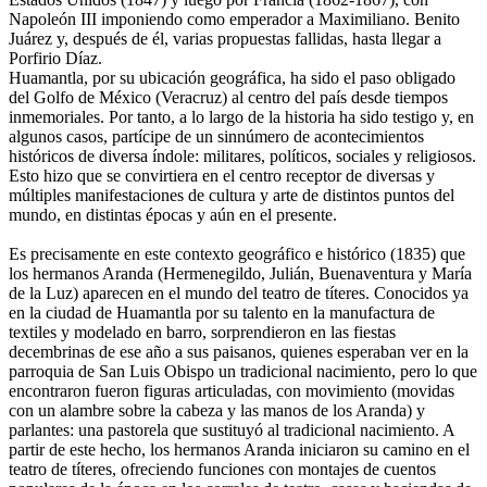
Napoleón III imponiendo como emperador a Maximiliano. Benito
Juárez y, después de él, varias propuestas fallidas, hasta llegar a
Porfirio Díaz.
Huamantla, por su ubicación geográfica, ha sido el paso obligado
del Golfo de México (Veracruz) al centro del país desde tiempos
inmemoriales. Por tanto, a lo largo de la historia ha sido testigo y, en
algunos casos, partícipe de un sinnúmero de acontecimientos
históricos de diversa índole: militares, políticos, sociales y religiosos.
Esto hizo que se convirtiera en el centro receptor de diversas y
múltiples manifestaciones de cultura y arte de distintos puntos del
mundo, en distintas épocas y aún en el presente.
Es precisamente en este contexto geográfico e histórico (1835) que
los hermanos Aranda (Hermenegildo, Julián, Buenaventura y María
de la Luz) aparecen en el mundo del teatro de títeres. Conocidos ya
en la ciudad de Huamantla por su talento en la manufactura de
textiles y modelado en barro, sorprendieron en las fiestas
decembrinas de ese año a sus paisanos, quienes esperaban ver en la
parroquia de San Luis Obispo un tradicional nacimiento, pero lo que
encontraron fueron figuras articuladas, con movimiento (movidas
con un alambre sobre la cabeza y las manos de los Aranda) y
parlantes: una pastorela que sustituyó al tradicional nacimiento. A
partir de este hecho, los hermanos Aranda iniciaron su camino en el
teatro de títeres, ofreciendo funciones con montajes de cuentos