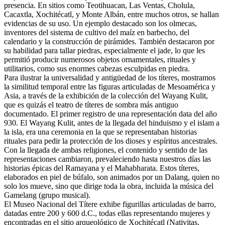
presencia. En sitios como Teotihuacan, Las Ventas, Cholula,
Cacaxtla, Xochitécatl, y Monte Albán, entre muchos otros, se hallan
evidencias de su uso. Un ejemplo destacado son los olmecas,
inventores del sistema de cultivo del maíz en barbecho, del
calendario y la construcción de pirámides. También destacaron por
su habilidad para tallar piedras, especialmente el jade, lo que les
permitió producir numerosos objetos ornamentales, rituales y
utilitarios, como sus enormes cabezas esculpidas en piedra.
Para ilustrar la universalidad y antigüedad de los títeres, mostramos
la similitud temporal entre las figuras articuladas de Mesoamérica y
Asia, a través de la exhibición de la colección del Wayang Kulit,
que es quizás el teatro de títeres de sombra más antiguo
documentado. El primer registro de una representación data del año
930. El Wayang Kulit, antes de la llegada del hinduismo y el islam a
la isla, era una ceremonia en la que se representaban historias
rituales para pedir la protección de los dioses y espíritus ancestrales.
Con la llegada de ambas religiones, el contenido y sentido de las
representaciones cambiaron, prevaleciendo hasta nuestros días las
historias épicas del Ramayana y el Mahabharata. Estos títeres,
elaborados en piel de búfalo, son animados por un Dalang, quien no
solo los mueve, sino que dirige toda la obra, incluida la música del
Gamelang (grupo musical).
El Museo Nacional del Títere exhibe figurillas articuladas de barro,
datadas entre 200 y 600 d.C., todas ellas representando mujeres y
encontradas en el sitio arqueológico de Xochitécatl (Nativitas,