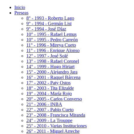
Inicio
Preseas
8° - 1993 - Roberto Lago
9° - 1994 - Germán List
9° - 1994 - José Díaz
10° - 1995 - Rafael Lemus
10° - 1995 - Pedro Carreón
11° - 1996 - Mireya Cueto
11° - 1996 - Enrique Alonso
12° - 1997 - José Solé
13° - 1998 - Rafael Coronel
14° - 1999 - Hugo Hiriart
15° - 2000 - Alejandro Jara
16° - 2001 - Raquel Bárcena
17° - 2002 - Paty Ostos
18° - 2003 - Tita Elizalde
19° - 2004 - María Rojo
20° - 2005 - Carlos Converso
21° - 2006 - INBA
22° - 2007 - Pablo Cueto
23° - 2008 - Francisca Miranda
24° - 2009 - La Trouppe
25° - 2010 - Varias Instituciones
26° - 2011 - Miguel Arreche