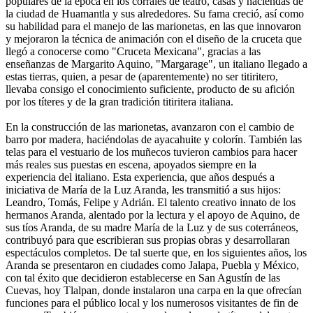
populares de la época en los corrales de teatro, casas y haciendas de
la ciudad de Huamantla y sus alrededores. Su fama creció, así como
su habilidad para el manejo de las marionetas, en las que innovaron
y mejoraron la técnica de animación con el diseño de la cruceta que
llegó a conocerse como "Cruceta Mexicana", gracias a las
enseñanzas de Margarito Aquino, "Margarage", un italiano llegado a
estas tierras, quien, a pesar de (aparentemente) no ser titiritero,
llevaba consigo el conocimiento suficiente, producto de su afición
por los títeres y de la gran tradición titiritera italiana.
En la construcción de las marionetas, avanzaron con el cambio de
barro por madera, haciéndolas de ayacahuite y colorín. También las
telas para el vestuario de los muñecos tuvieron cambios para hacer
más reales sus puestas en escena, apoyados siempre en la
experiencia del italiano. Esta experiencia, que años después a
iniciativa de María de la Luz Aranda, les transmitió a sus hijos:
Leandro, Tomás, Felipe y Adrián. El talento creativo innato de los
hermanos Aranda, alentado por la lectura y el apoyo de Aquino, de
sus tíos Aranda, de su madre María de la Luz y de sus coterráneos,
contribuyó para que escribieran sus propias obras y desarrollaran
espectáculos completos. De tal suerte que, en los siguientes años, los
Aranda se presentaron en ciudades como Jalapa, Puebla y México,
con tal éxito que decidieron establecerse en San Agustín de las
Cuevas, hoy Tlalpan, donde instalaron una carpa en la que ofrecían
funciones para el público local y los numerosos visitantes de fin de