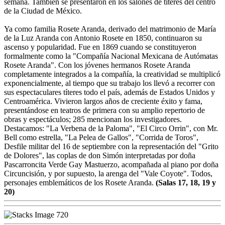
semana. También se presentaron en los salones de títeres del centro
de la Ciudad de México.
Ya como familia Rosete Aranda, derivado del matrimonio de María
de la Luz Aranda con Antonio Rosete en 1850, continuaron su
ascenso y popularidad. Fue en 1869 cuando se constituyeron
formalmente como la "Compañía Nacional Mexicana de Autómatas
Rosete Aranda". Con los jóvenes hermanos Rosete Aranda
completamente integrados a la compañía, la creatividad se multiplicó
exponencialmente, al tiempo que su trabajo los llevó a recorrer con
sus espectaculares títeres todo el país, además de Estados Unidos y
Centroamérica. Vivieron largos años de creciente éxito y fama,
presentándose en teatros de primera con su amplio repertorio de
obras y espectáculos; 285 mencionan los investigadores.
Destacamos: "La Verbena de la Paloma", "El Circo Orrin", con Mr.
Bell como estrella, "La Pelea de Gallos", "Corrida de Toros",
Desfile militar del 16 de septiembre con la representación del "Grito
de Dolores", las coplas de don Simón interpretadas por doña
Pascarroncita Verde Gay Mastuerzo, acompañada al piano por doña
Circuncisión, y por supuesto, la arenga del "Vale Coyote". Todos,
personajes emblemáticos de los Rosete Aranda.
(Salas 17, 18, 19 y
20)