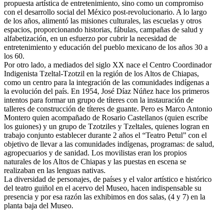
propuesta artística de entretenimiento, sino como un compromiso
con el desarrollo social del México post-revolucionario. A lo largo
de los años, alimentó las misiones culturales, las escuelas y otros
espacios, proporcionando historias, fábulas, campañas de salud y
alfabetización, en un esfuerzo por cubrir la necesidad de
entretenimiento y educación del pueblo mexicano de los años 30 a
los 60.
Por otro lado, a mediados del siglo XX nace el Centro Coordinador
Indigenista Tzeltal-Tzotzil en la región de los Altos de Chiapas,
como un centro para la integración de las comunidades indígenas a
la evolución del país. En 1954, José Díaz Núñez hace los primeros
intentos para formar un grupo de títeres con la instauración de
talleres de construcción de títeres de guante. Pero es Marco Antonio
Montero quien acompañado de Rosario Castellanos (quien escribe
los guiones) y un grupo de Tzotziles y Tzeltales, quienes logran en
trabajo conjunto establecer durante 2 años el “Teatro Petul” con el
objetivo de llevar a las comunidades indígenas, programas: de salud,
agropecuarios y de sanidad. Los movilistas eran los propios
naturales de los Altos de Chiapas y las puestas en escena se
realizaban en las lenguas nativas.
La diversidad de personajes, de países y el valor artístico e histórico
del teatro guiñol en el acervo del Museo, hacen indispensable su
presencia y por esa razón las exhibimos en dos salas, (4 y 7) en la
planta baja del Museo.