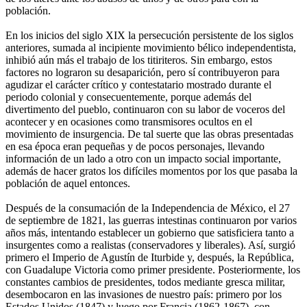
población.
En los inicios del siglo XIX la persecución persistente de los siglos
anteriores, sumada al incipiente movimiento bélico independentista,
inhibió aún más el trabajo de los titiriteros. Sin embargo, estos
factores no lograron su desaparición, pero sí contribuyeron para
agudizar el carácter crítico y contestatario mostrado durante el
periodo colonial y consecuentemente, porque además del
divertimento del pueblo, continuaron con su labor de voceros del
acontecer y en ocasiones como transmisores ocultos en el
movimiento de insurgencia. De tal suerte que las obras presentadas
en esa época eran pequeñas y de pocos personajes, llevando
información de un lado a otro con un impacto social importante,
además de hacer gratos los difíciles momentos por los que pasaba la
población de aquel entonces.
Después de la consumación de la Independencia de México, el 27
de septiembre de 1821, las guerras intestinas continuaron por varios
años más, intentando establecer un gobierno que satisficiera tanto a
insurgentes como a realistas (conservadores y liberales). Así, surgió
primero el Imperio de Agustín de Iturbide y, después, la República,
con Guadalupe Victoria como primer presidente. Posteriormente, los
constantes cambios de presidentes, todos mediante gresca militar,
desembocaron en las invasiones de nuestro país: primero por los
Estados Unidos (1847) y luego por Francia (1862-1867), con