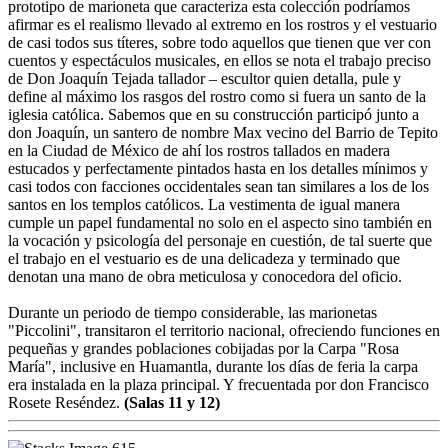
prototipo de marioneta que caracteriza esta colección podríamos
afirmar es el realismo llevado al extremo en los rostros y el vestuario
de casi todos sus títeres, sobre todo aquellos que tienen que ver con
cuentos y espectáculos musicales, en ellos se nota el trabajo preciso
de Don Joaquín Tejada tallador – escultor quien detalla, pule y
define al máximo los rasgos del rostro como si fuera un santo de la
iglesia católica. Sabemos que en su construcción participó junto a
don Joaquín, un santero de nombre Max vecino del Barrio de Tepito
en la Ciudad de México de ahí los rostros tallados en madera
estucados y perfectamente pintados hasta en los detalles mínimos y
casi todos con facciones occidentales sean tan similares a los de los
santos en los templos católicos. La vestimenta de igual manera
cumple un papel fundamental no solo en el aspecto sino también en
la vocación y psicología del personaje en cuestión, de tal suerte que
el trabajo en el vestuario es de una delicadeza y terminado que
denotan una mano de obra meticulosa y conocedora del oficio.
Durante un periodo de tiempo considerable, las marionetas
"Piccolini", transitaron el territorio nacional, ofreciendo funciones en
pequeñas y grandes poblaciones cobijadas por la Carpa "Rosa
María", inclusive en Huamantla, durante los días de feria la carpa
era instalada en la plaza principal. Y frecuentada por don Francisco
Rosete Reséndez.
(Salas 11 y 12)