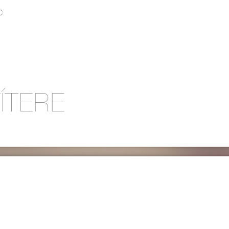
O
ÍTERE