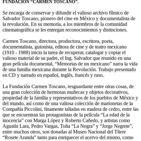
FUNDACIÓN “CARMEN TOSCANO”.
Se encarga de conservar y difundir el valioso archivo fílmico de
Salvador Toscano, pionero del cine en México y documentalista de
la revolución. En su memoria, a los miembros de la comunidad
cinematográfica se les entregan reconocimientos y distinciones.
Carmen Toscano, directora, productora, escritora, poeta,
documentalista, guionista, editora de cine y de teatro mexicano
(1910 - 1988) inicio la tarea de recuperar, catalogar y copiar el
valioso material de su padre, el Ing. Salvador que reunido en una
gran película documental, “Memorias de un mexicano” narra la vida
de una familia mexicana durante la Revolución. Trabajo presentado
en CD y narrado en español, inglés, francés y ruso.
La Fundación Carmen Toscano, resguardante entre otras cosas, de
una gran colección de hermosas muñecas y objetos decorativos,
propiedad de la familia y representativos de los pueblos de México y
del mundo, así como de una valiosa colección de marionetas de la
Compañía Piccolini, finamente talladas en madera de cedro, entre las
que se encuentran las protagonistas de la película “La edad de la
inocencia” con Marga López y Roberto Cañedo, y artistas como
Agustín Lara, Pedro Vargas, Toña “La Negra” y “Jorge Negrete”,
entre muchos otros, son donadas al Museo Nacional del Títere
“Rosete Aranda” tanto para enriquecer el acervo del mismo, como