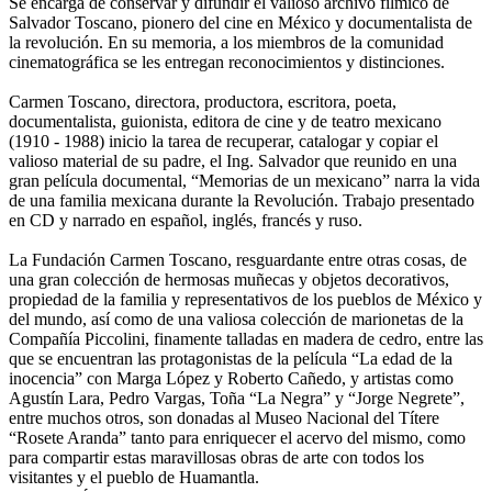
Se encarga de conservar y difundir el valioso archivo fílmico de
Salvador Toscano, pionero del cine en México y documentalista de
la revolución. En su memoria, a los miembros de la comunidad
cinematográfica se les entregan reconocimientos y distinciones.
Carmen Toscano, directora, productora, escritora, poeta,
documentalista, guionista, editora de cine y de teatro mexicano
(1910 - 1988) inicio la tarea de recuperar, catalogar y copiar el
valioso material de su padre, el Ing. Salvador que reunido en una
gran película documental, “Memorias de un mexicano” narra la vida
de una familia mexicana durante la Revolución. Trabajo presentado
en CD y narrado en español, inglés, francés y ruso.
La Fundación Carmen Toscano, resguardante entre otras cosas, de
una gran colección de hermosas muñecas y objetos decorativos,
propiedad de la familia y representativos de los pueblos de México y
del mundo, así como de una valiosa colección de marionetas de la
Compañía Piccolini, finamente talladas en madera de cedro, entre las
que se encuentran las protagonistas de la película “La edad de la
inocencia” con Marga López y Roberto Cañedo, y artistas como
Agustín Lara, Pedro Vargas, Toña “La Negra” y “Jorge Negrete”,
entre muchos otros, son donadas al Museo Nacional del Títere
“Rosete Aranda” tanto para enriquecer el acervo del mismo, como
para compartir estas maravillosas obras de arte con todos los
visitantes y el pueblo de Huamantla.