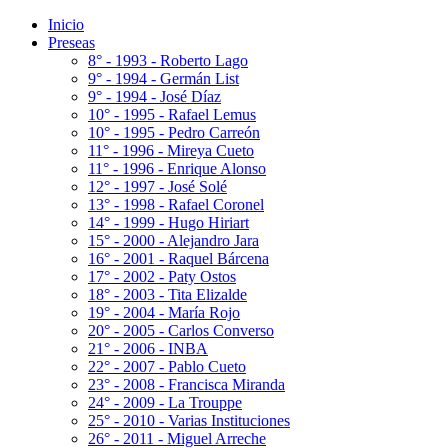
Inicio
Preseas
8° - 1993 - Roberto Lago
9° - 1994 - Germán List
9° - 1994 - José Díaz
10° - 1995 - Rafael Lemus
10° - 1995 - Pedro Carreón
11° - 1996 - Mireya Cueto
11° - 1996 - Enrique Alonso
12° - 1997 - José Solé
13° - 1998 - Rafael Coronel
14° - 1999 - Hugo Hiriart
15° - 2000 - Alejandro Jara
16° - 2001 - Raquel Bárcena
17° - 2002 - Paty Ostos
18° - 2003 - Tita Elizalde
19° - 2004 - María Rojo
20° - 2005 - Carlos Converso
21° - 2006 - INBA
22° - 2007 - Pablo Cueto
23° - 2008 - Francisca Miranda
24° - 2009 - La Trouppe
25° - 2010 - Varias Instituciones
26° - 2011 - Miguel Arreche