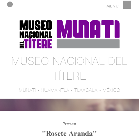
MUSEO NACIONAL DEL
TÍTERE
MUNATI - HUAMANTLA - TLAXCALA - MÉXICO
Presea
"Rosete Aranda"