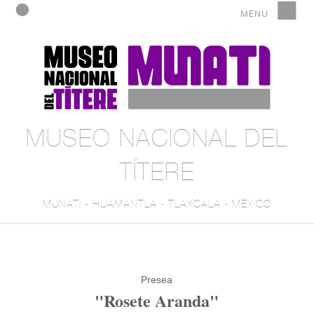
MUSEO NACIONAL DEL
TÍTERE
MUNATI - HUAMANTLA - TLAXCALA - MÉXICO
Presea
"Rosete Aranda"