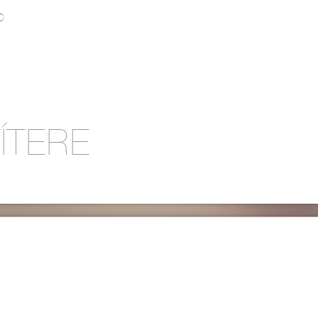
O
ÍTERE